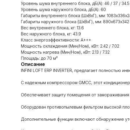
Уровень шума внутреннего блока, дБ(А): 46 / 37 / 34.5 
Уровень шума наружного блока, дБ(А): 60
Габариты внутреннего блока (ШхВхГ), мм: 1083х336х2
Габариты наружного блока (ШхВхГ), мм: 890х673х342
Вес внутреннего блока, кг: 13.6
Вес наружного блока, кг: 43.9
Класс энергоэффективности: A+++
Мощность охлаждения (Мин/Ном), кВт: 2.42 / 7.02
Мощность нагрева (Мин/Ном), кВт: 2.13 / 7.32
Площадь: до 70 м²
Описание
INFINI LOFT ERP INVERTER, предлагает полностью ин
С надежным компрессором GMCC, этот кондиционер 
Обеспечивает защиту помещения от замораживания п
Оборудован противопылевым фильтром высокой плотн
Дополнительные функции включают обнаружение уте