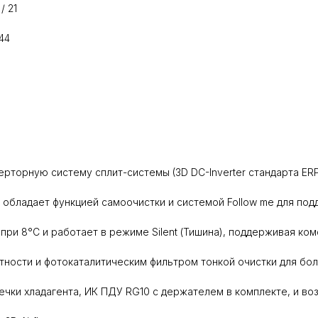
/ 21
44
верторную систему сплит-системы (3D DC-Inverter стандарта ER
обладает функцией самоочистки и системой Follow me для по
ри 8°С и работает в режиме Silent (Тишина), поддерживая ко
ости и фотокаталитическим фильтром тонкой очистки для боле
чки хладагента, ИК ПДУ RG10 с держателем в комплекте, и в