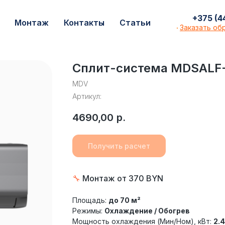
+375 (44) 599
+375 (4
с
Монтаж
Контакты
Статьи
Монтаж
Контакты
Статьи
Заказать о
Заказать об
·
Сплит-система MDSALF
MDV
Артикул:
4690,00
р.
Получить расчет
🔧
Монтаж от 370 BYN
Площадь:
до 70 м²
Режимы:
Охлаждение / Обогрев
Мощность охлаждения (Мин/Ном), кВт:
2.4