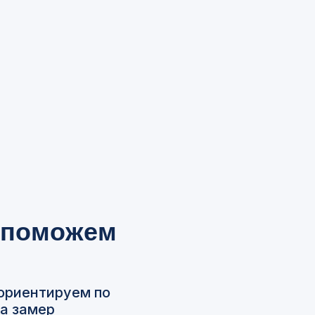
 поможем
ориентируем по
на замер