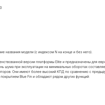
90
е названия модели (с индексом N на конце и без него).
енствованной версии платформы Elite и предназначены для евр
ень шума при эксплуатации на минимальных оборотах составля
яторов. Они имеют более высокий КПД по сравнению с предыд
окрытием Blue Fin и обладают рядом других функций: