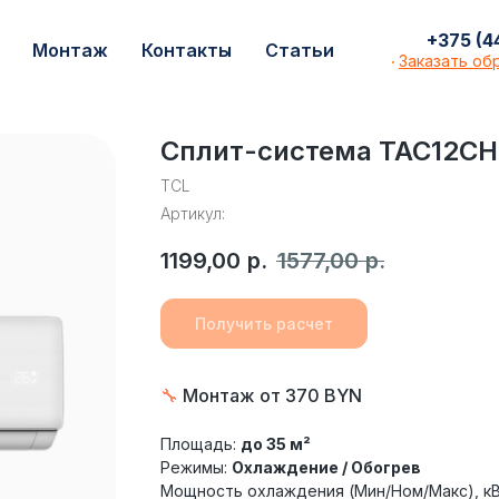
+375 (44) 599
+375 (4
с
Монтаж
Контакты
Статьи
Монтаж
Контакты
Статьи
Заказать о
Заказать об
·
Сплит-система TAC12C
TCL
Артикул:
1199,00
р.
1577,00
р.
Получить расчет
🔧
Монтаж от 370 BYN
Площадь:
до 35 м²
Режимы:
Охлаждение / Обогрев
Мощность охлаждения (Мин/Ном/Макс), к