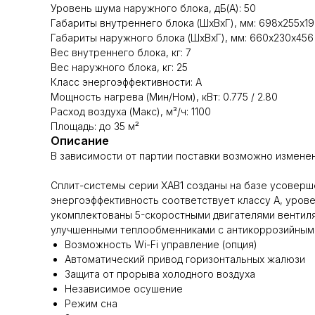
Уровень шума наружного блока, дБ(А): 50
Габариты внутреннего блока (ШхВхГ), мм: 698х255х1
Габариты наружного блока (ШхВхГ), мм: 660х230х456
Вес внутреннего блока, кг: 7
Вес наружного блока, кг: 25
Класс энергоэффективности: A
Мощность нагрева (Мин/Ном), кВт: 0.775 / 2.80
Расход воздуха (Макс), м³/ч: 1100
Площадь: до 35 м²
Описание
В зависимости от партии поставки возможно изменени
Сплит-системы серии XAB1 созданы на базе усоверш
энергоэффективность соответствует классу A, уров
укомплектованы 5-скоростными двигателями вентил
улучшенными теплообменниками с антикоррозийным п
Возможность Wi-Fi управление (опция)
Автоматический привод горизонтальных жалюзи
Защита от прорыва холодного воздуха
Независимое осушение
Режим сна