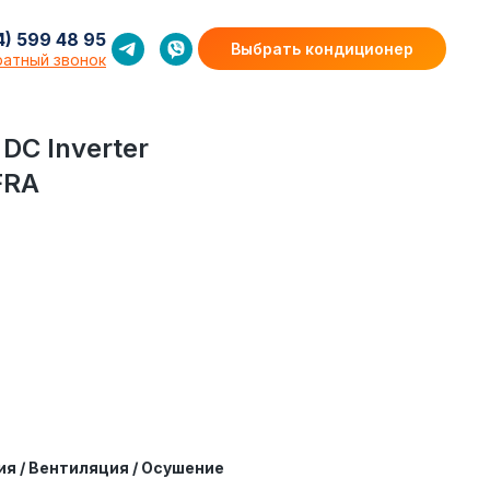
 48 95
4) 599 48 95
Выбрать кондиционер
Выбрать кондиционер
братный
ратный звонок
звонок
DC Inverter
FRA
ия / Вентиляция / Осушение