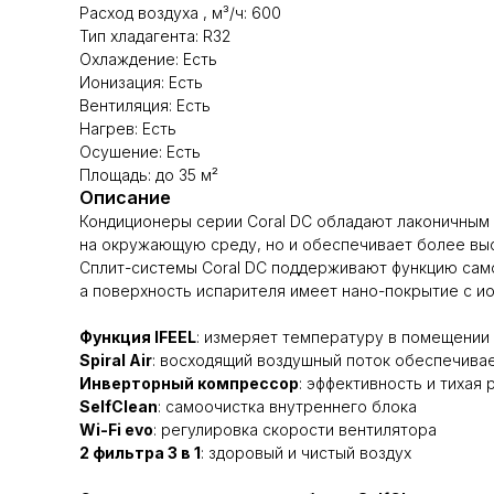
Расход воздуха , м³/ч: 600
Тип хладагента: R32
Охлаждение: Есть
Ионизация: Есть
Вентиляция: Есть
Нагрев: Есть
Осушение: Есть
Площадь: до 35 м²
Описание
Кондиционеры серии Coral DC обладают лаконичным
на окружающую среду, но и обеспечивает более выс
Сплит-системы Coral DC поддерживают функцию самоо
а поверхность испарителя имеет нано-покрытие с ио
Функция IFEEL
: измеряет температуру в помещении 
Spiral Air
: восходящий воздушный поток обеспечива
Инверторный компрессор
: эффективность и тихая 
SelfClean
: самоочистка внутреннего блока
Wi-Fi evo
: регулировка скорости вентилятора
2 фильтра 3 в 1
: здоровый и чистый воздух