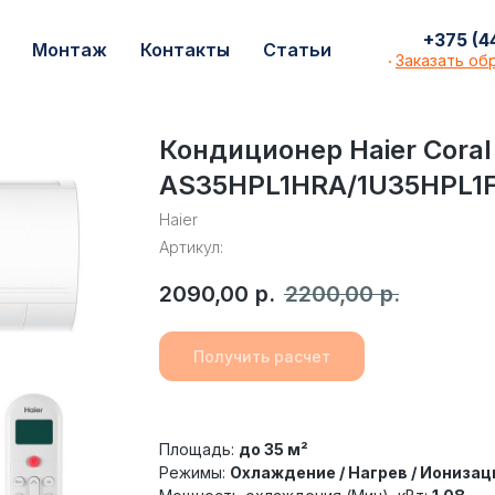
+375 (44) 599
+375 (4
с
Монтаж
Контакты
Статьи
Монтаж
Контакты
Статьи
Заказать о
Заказать об
·
Кондиционер Haier Coral 
AS35HPL1HRA/1U35HPL1
Haier
Артикул:
2090,00
р.
2200,00
р.
Получить расчет
Площадь:
до 35 м²
Режимы:
Охлаждение / Нагрев / Ионизац