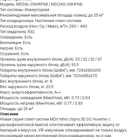
Модель: MDSAL-09HRFN8 / MDOAG-09HFN8
Тип системы: Инверторная
Рекомендуемая максимальная площадь помещ: до 25 м²
Тип кондиционера: Настенная cплит-система
Расход воздуха (Низ / Ср / Макс), м³/ч: 260 - 460
Тип хладагента: R32
Охлаждение: Есть
Вентиляция: Есть
Нагрев: Есть
Осушение: Есть
Уровень шума внутреннего блока, дБ(А): 20 / 22 / 32 / 37
Уровень шума наружного блока, дБ(А): 55.5
Габариты внутреннего блока (ШхВхГ), мм: 729х292х200
Габариты наружного блока (ШхВхГ), мм: 720х495х270
Вес внутреннего блока, кг: 8
Вес наружного блока, кг: 23.5
Класс энергоэффективности: А++
Мощность охлаждения (Мин/Ном), кВт: 0.73 / 2.64
Мощность нагрева (Мин/Ном), кВт: 0.77 / 2.93
Площадь: до 25 м²
Описание
Новая серия сплит-систем MDV Infini UVpro 3D DC-Inverter с
ультрафиолетовой лампой обеспечивает эффективную защиту от
бактерий и вирусов. УФ-излучение обеззараживает не только воздух,
проходящий через внутренний блок кондиционера, но и сам