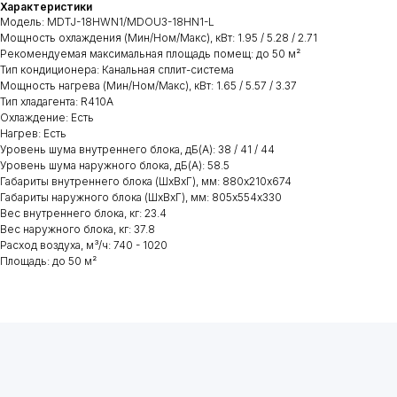
Характеристики
Модель: MDTJ-18HWN1/MDOU3-18HN1-L
Мощность охлаждения (Мин/Ном/Макс), кВт: 1.95 / 5.28 / 2.71
Рекомендуемая максимальная площадь помещ: до 50 м²
Тип кондиционера: Канальная сплит-система
Мощность нагрева (Мин/Ном/Макс), кВт: 1.65 / 5.57 / 3.37
Тип хладагента: R410A
Охлаждение: Есть
Нагрев: Есть
Уровень шума внутреннего блока, дБ(А): 38 / 41 / 44
Уровень шума наружного блока, дБ(А): 58.5
Габариты внутреннего блока (ШхВхГ), мм: 880х210х674
Габариты наружного блока (ШхВхГ), мм: 805х554х330
Вес внутреннего блока, кг: 23.4
Вес наружного блока, кг: 37.8
Расход воздуха, м³/ч: 740 - 1020
Площадь: до 50 м²